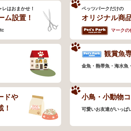
ャレはおまかせ！
ペッツパークだけの
ーム設置！
オリジナル商
c
マークの
観賞魚
金魚・熱帯魚・海水魚
ードや
小鳥・小動物
載！
可愛いお友達がいっぱ