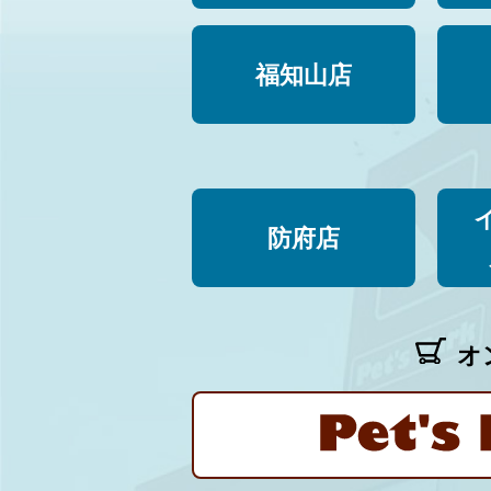
福知山店
防府店
オ